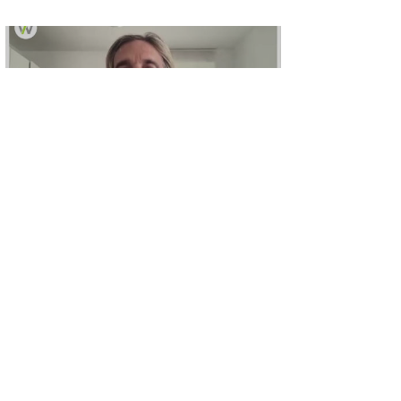
25. November, 2022
Load video
19. Nov. 2022
What is spiritual anatomy?
Cleansing Your Aura with Copal; Copal is something
sacred. It invokes rest and peace among spiritual beings.
It cleanses darkened auras....