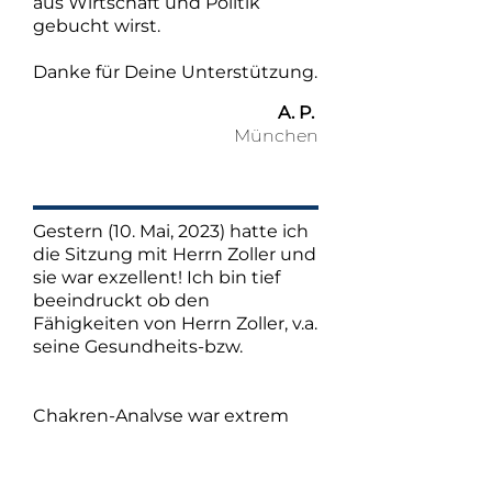
aus Wirtschaft und Politik
gebucht wirst.
Danke für Deine Unterstützung.
A. P.
München
Gestern (10. Mai, 2023) hatte ich
die Sitzung mit Herrn Zoller und
sie war exzellent! Ich bin tief
beeindruckt ob den
Fähigkeiten von Herrn Zoller, v.a.
seine Gesundheits-bzw.
Chakren-Analyse war extrem
treffsicher bis in die kleinsten
Details (verzogenes Becken,
kranke WS, übersensitiver