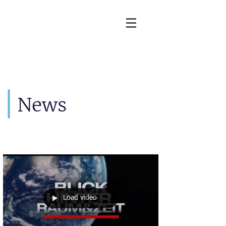
Martin Zoller
News
Load video