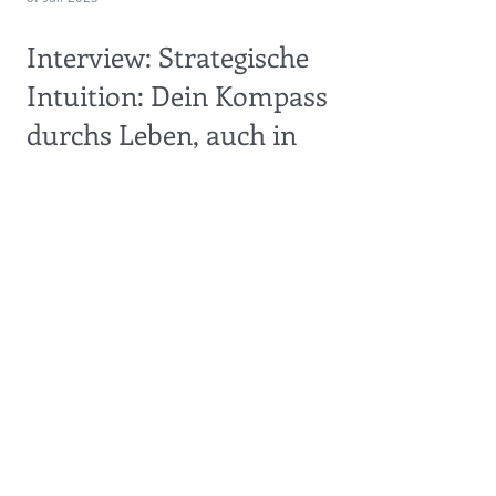
8. Juli 2023
Interview: Strategische
Intuition: Dein Kompass
durchs Leben, auch in
schwierigen Zeiten!
Sowohl aus persönlicher wie aus kollektiver Sicht ist eine
tiefgreifende und weitreichende Veränderung in allen
Lebensbereichen spürbar....