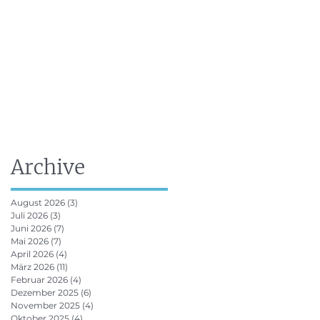
FRV Online Ausbildung
Shop
Kontakt
Archive
August 2026
(3)
3 Beiträge
Juli 2026
(3)
3 Beiträge
Juni 2026
(7)
7 Beiträge
Mai 2026
(7)
7 Beiträge
April 2026
(4)
4 Beiträge
März 2026
(11)
11 Beiträge
Februar 2026
(4)
4 Beiträge
Dezember 2025
(6)
6 Beiträge
November 2025
(4)
4 Beiträge
Oktober 2025
(4)
4 Beiträge