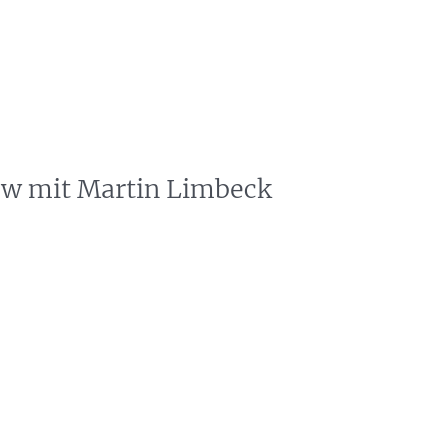
n
Neuigkeiten
Events
Presse
Referenzen
ew mit Martin Limbeck