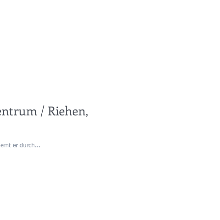
entrum / Riehen,
rnt er durch...