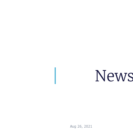
artin Zoller
Predictions
Consultation
New
Aug 26, 2021