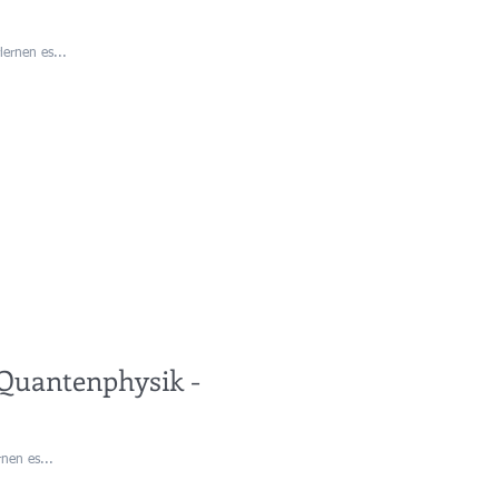
lernen es...
 Quantenphysik -
rnen es...