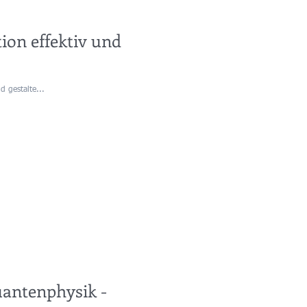
ion effektiv und
d gestalte...
uantenphysik -