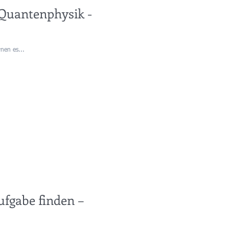
 Quantenphysik -
rnen es...
ufgabe finden –