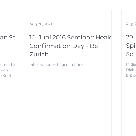
Aug 2
Aug 26, 2021
29.
ar: Sei
10. Juni 2016 Seminar: Healer
Spi
Confirmation Day - Bei
Sch
Zürich
In di
Lerne die
Informationen folgen in Kürze
Dich 
s den
briti
 Kraft!
Theme