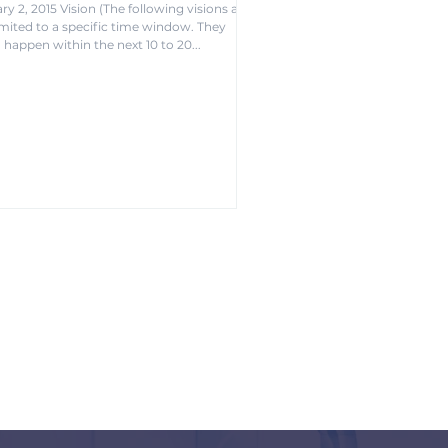
ry 2, 2015 Vision (The following visions are
imited to a specific time window. They
 happen within the next 10 to 20...