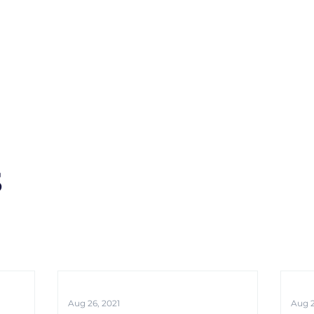
s
News
Events
Press
Testimonials
s
Aug 26, 2021
Aug 2