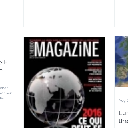
ll-
e
genen
 können
der
Aug 2
Eur
the