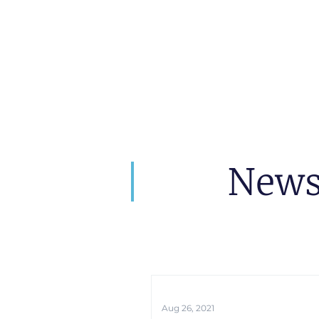
artin Zoller
Predictions
Consultation
New
Aug 26, 2021