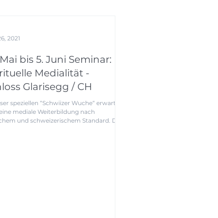
6, 2021
 Mai bis 5. Juni Seminar:
rituelle Medialität -
loss Glarisegg / CH
eser speziellen “Schwiizer Wuche“ erwartet
eine mediale Weiterbildung nach
schem und schweizerischem Standard. Die
n...