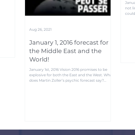
Janua
not l
could
Aug 26, 2021
January 1, 2016 forecast for
the Middle East and the
World!
January 1st, 2016 Vision 2016 promises to be
explosive for both the East and the West. What
does Martin Zoller’s psychic forecast say?...
56
57
58
59
60