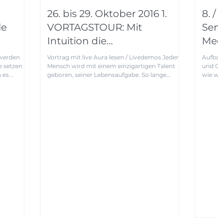
26. bis 29. Oktober 2016 1.
8. 
le
VORTAGSTOUR: Mit
Sem
Intuition die
Med
sheim
Lebensaufgabe finden –
 werden
Vortrag mit live Aura lesen / Livedemos Jeder
Aufba
e setzen
Erkenne deinen Leb
Mensch wird mit einem einzigartigen Talent
und Oazis 
 es...
geboren, seiner Lebensaufgabe. So lange
dieses...