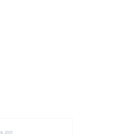
FRV Online Training
Shop
Contact
6, 2021