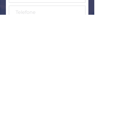
Senden
Folgen Sie mir auf Social
Media, hinterlassen Sie
Ihre Kommentare.
Ihre Meinung und Gedanken sind
mir sehr wichtig! Bitte folgen Sie