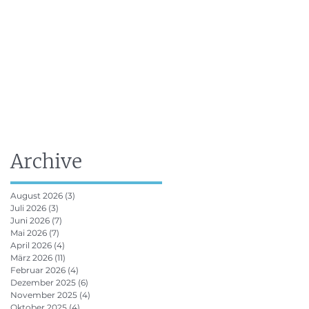
FRV Online Ausbildung
Shop
Kontakt
Archive
August 2026
(3)
3 Beiträge
Juli 2026
(3)
3 Beiträge
Juni 2026
(7)
7 Beiträge
Mai 2026
(7)
7 Beiträge
April 2026
(4)
4 Beiträge
März 2026
(11)
11 Beiträge
Februar 2026
(4)
4 Beiträge
Dezember 2025
(6)
6 Beiträge
November 2025
(4)
4 Beiträge
Oktober 2025
(4)
4 Beiträge