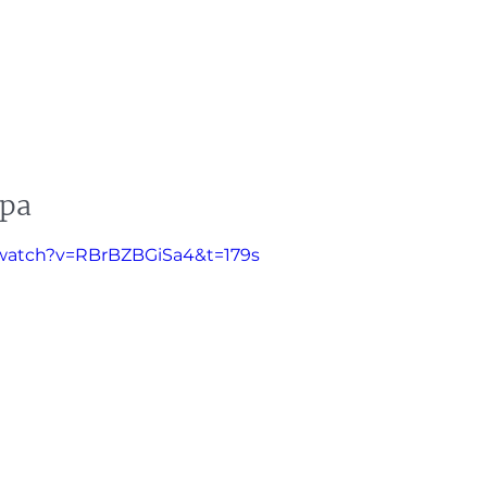
n
Neuigkeiten
Events
Presse
Referenzen
opa
/watch?v=RBrBZBGiSa4&t=179s