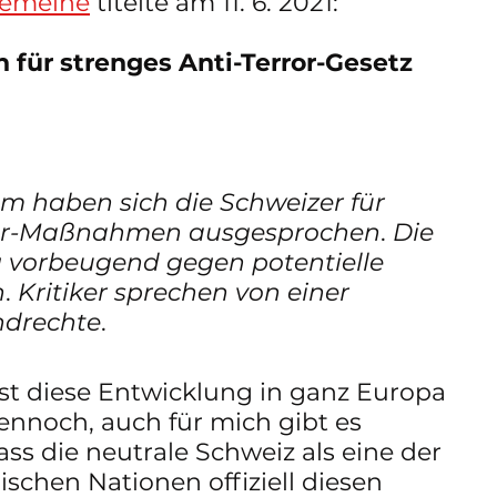
gemeine
 titelte am 11. 6. 2021: 
für strenges Anti-Terror-Gesetz
m haben sich die Schweizer für 
rror-Maßnahmen ausgesprochen
. 
Die 
g vorbeugend gegen potentielle 
n
. 
Kritiker sprechen von einer 
ndrechte
.
ist diese Entwicklung in ganz Europa 
Dennoch, auch für mich gibt es 
s die neutrale Schweiz als eine der 
schen Nationen offiziell diesen 