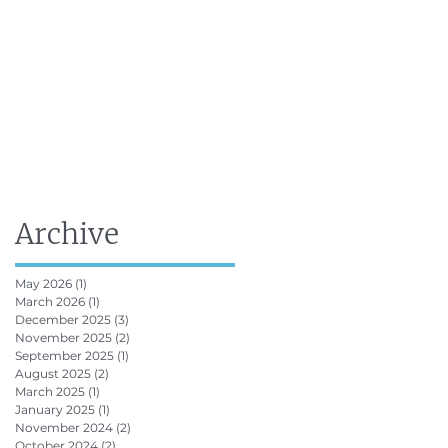
FRV Online Training
Shop
Contact
Archive
May 2026
(1)
1 post
March 2026
(1)
1 post
December 2025
(3)
3 posts
November 2025
(2)
2 posts
September 2025
(1)
1 post
August 2025
(2)
2 posts
March 2025
(1)
1 post
January 2025
(1)
1 post
November 2024
(2)
2 posts
October 2024
(2)
2 posts