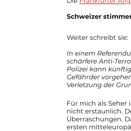
Die 
Frankfurter All
Schweizer stimmen 
Weiter schreibt sie:
In einem Referendu
schärfere Anti-Te
Polizei kann künfti
Gefährder vorgehe
Verletzung der Gru
Für mich als Seher 
nicht erstaunlich. 
Überraschungen. Das
ersten mitteleuropäi