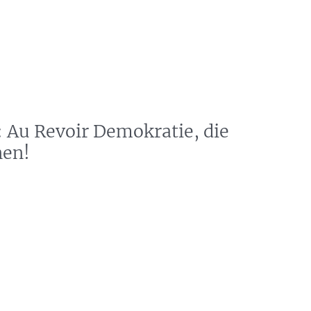
s
News
Events
Press
Testimonials
 Au Revoir Demokratie, die
nen!